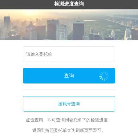
检测进度查询
查询

按账号查询
点击查询、即可查询到委托单下的检测进度！
返回到按照委托单查询刷新页面即可。
点击